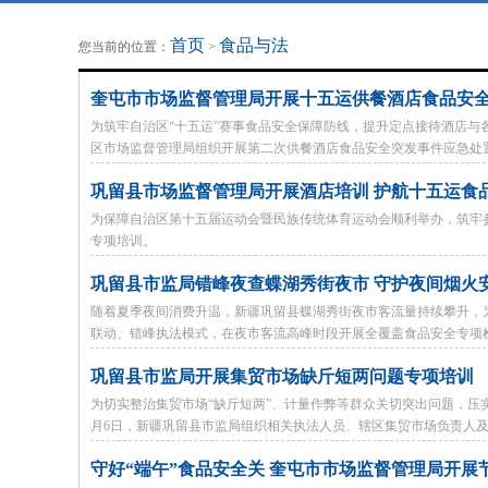
地方法治联播
律师律所
首页
食品与法
您当前的位置：
>
奎屯市市场监督管理局开展十五运供餐酒店食品安
为筑牢自治区“十五运”赛事食品安全保障防线，提升定点接待酒店与
区市场监督管理局组织开展第二次供餐酒店食品安全突发事件应急处
巩留县市场监督管理局开展酒店培训 护航十五运食
为保障自治区第十五届运动会暨民族传统体育运动会顺利举办，筑牢
专项培训。
巩留县市监局错峰夜查蝶湖秀街夜市 守护夜间烟火
随着夏季夜间消费升温，新疆巩留县蝶湖秀街夜市客流量持续攀升，
联动、错峰执法模式，在夜市客流高峰时段开展全覆盖食品安全专项
巩留县市监局开展集贸市场缺斤短两问题专项培训
为切实整治集贸市场“缺斤短两”、计量作弊等群众关切突出问题，压
月6日，新疆巩留县市监局组织相关执法人员、辖区集贸市场负责人
守好“端午”食品安全关 奎屯市市场监督管理局开展