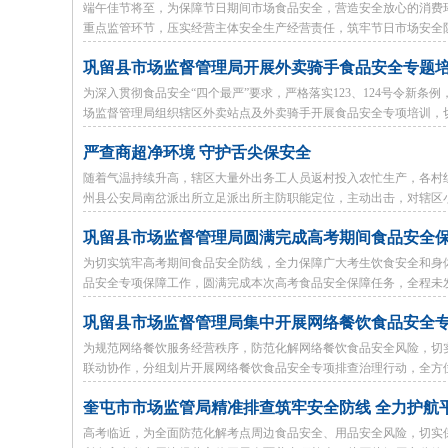
端午佳节将至，为保障节日期间市场食品安全，营造安全放心的消费
重点监管环节，压实经营主体安全生产经营责任，筑牢节日市场安全
巩留县市场监督管理局开展外卖骑手食品安全专题培
为深入贯彻食品安全“四个最严”要求，严格落实123、124号令新
场监督管理局组织辖区外卖站点及外卖骑手开展食品安全专项培训，
严查商超净环境 守护舌尖保安全
随着气温持续升高，辖区大量外出务工人员返村投入农忙生产，各村
州县公安局南岔派出所立足派出所主防职能定位，主动出击，对辖区
巩留县市场监督管理局圆满完成高考期间食品安全
为切实筑牢高考期间食品安全防线，全力保障广大考生饮食安全和身
品安全专项保障工作，圆满完成本次高考食品安全保障任务，全程未
巩留县市场监督管理局集中开展网络餐饮食品安全
为规范网络餐饮服务经营秩序，防范化解网络餐饮食品安全风险，切
联动协作，分组划片开展网络餐饮食品安全专项排查治理行动，全方
奎屯市市场监管局精准排查筑牢安全防线 全力护航
高考临近，为全面防范化解考点周边食品安全、用品安全风险，切实