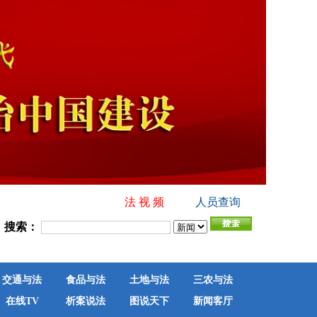
法 视 频
人员查询
搜索：
交通与法
食品与法
土地与法
三农与法
在线TV
析案说法
图说天下
新闻客厅