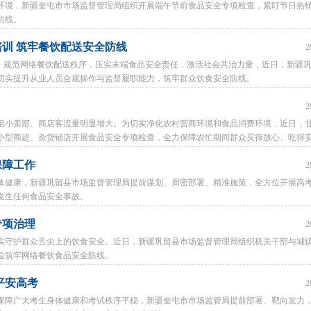
环境，新疆奎屯市市场监督管理局组织开展端午节前食品安全专项检查，紧盯节日热
防线。
训 筑牢餐饮配送安全防线
2
条例，规范网络餐饮配送秩序，压实末端食品安全责任，激活社会共治力量，近日，新疆
切实提升从业人员合规操作与监督履职能力，筑牢群众饮食安全防线。
2
组小卖部、商店客流量明显增大。为切实净化农村营商环境和食品消费环境，近日，
小型商超、杂货铺店开展食品安全专项检查，全力保障农忙期间群众买得放心、吃得
保障工作
2
体健康，新疆巩留县市场监督管理局提前谋划、周密部署、精准施策，全方位开展高
发生任何食品安全事故。
专项治理
2
实守护群众舌尖上的饮食安全。近日，新疆巩留县市场监督管理局组织机关干部与城
位筑牢网络餐饮食品安全防线。
平安高考
2
保障广大考生身体健康和考试秩序平稳，新疆奎屯市市场监管局提前部署、靶向发力