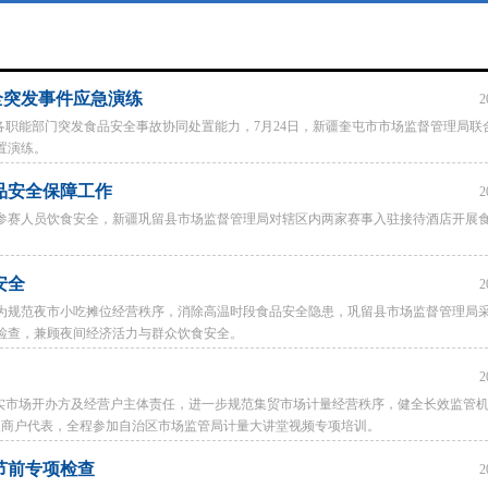
全突发事件应急演练
2
各职能部门突发食品安全事故协同处置能力，7月24日，新疆奎屯市市场监督管理局联
置演练。
品安全保障工作
2
参赛人员饮食安全，新疆巩留县市场监督管理局对辖区内两家赛事入驻接待酒店开展
安全
2
为规范夜市小吃摊位经营秩序，消除高温时段食品安全隐患，巩留县市场监督管理局
检查，兼顾夜间经济活力与群众饮食安全。
2
实市场开办方及经营户主体责任，进一步规范集贸市场计量经营秩序，健全长效监管机
及商户代表，全程参加自治区市场监管局计量大讲堂视频专项培训。
节前专项检查
2