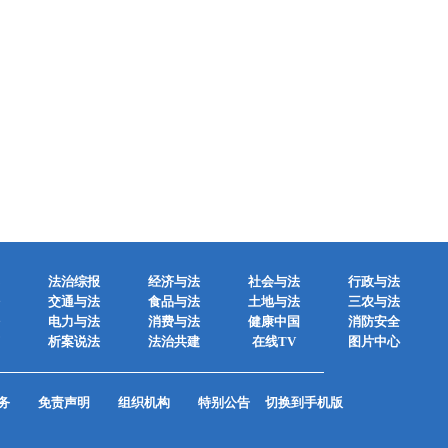
法治综报
经济与法
社会与法
行政与法
交通与法
食品与法
土地与法
三农与法
电力与法
消费与法
健康中国
消防安全
析案说法
法治共建
在线TV
图片中心
务
免责声明
组织机构
特别公告
切换到手机版