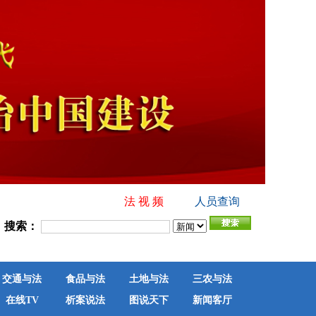
法 视 频
人员查询
搜索：
交通与法
食品与法
土地与法
三农与法
在线TV
析案说法
图说天下
新闻客厅