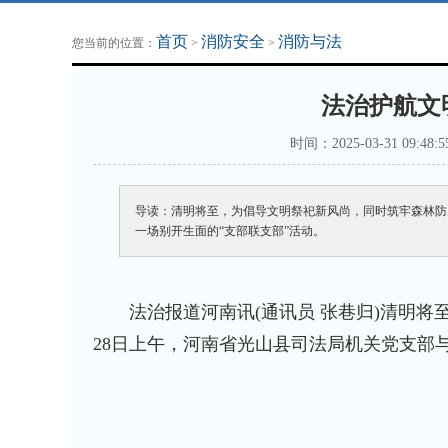
地方法治联播
律师律所
首页
消防安全
消防与法
您当前的位置：
>
>
法治护航文
时间：2025-03-31 0
导读：清明将至，为倡导文明祭祀新风尚，同时筑牢森林防
一场别开生面的“支部联支部”活动。
法治报道
河南
讯(通讯员 张巷归)清明
28日上午，河南省光山县司法局机关党支部