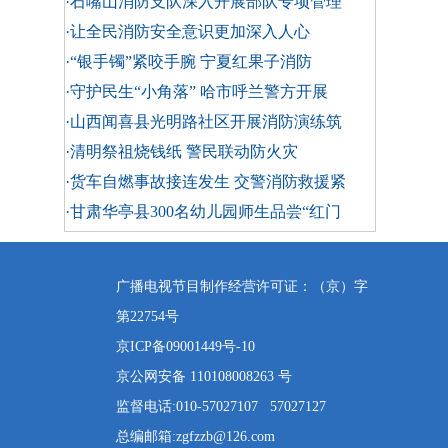
·石嘴山消防支队深入开展部队专项管理
·让全民消防安全意识更加深入人心
·“银手镯”紧咬手腕 宁夏红果子消防
·守护民生“小角落” 哈市呼兰警方开展
·山西闻喜县光明路社区开展消防演练筑
·清明祭祖烧钱纸 警民联动防火灾
·货车自燃事故接连发生 交警消防救援紧
·甘肃华亭县300名幼儿园师生品尝“红门
广播电视节目制作经营许可证：（京）字
第22754号
京ICP备09001449号-10
京公网安备 110108008263 号
监督电话:010-57027107 57027127
总编邮箱:zgfzzb@126.com