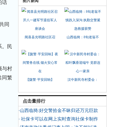
图片新闻
的话
共同
闻喜县光明路社区召
山西临猗：8旬老翁不
系。民
强与村
共同繁
【陇警·平安回响】
汉中新民寺村委会：
点击量排行
·山西临猗:好交警拾金不昧归还万元巨款
· 社保卡可以在网上实时查询社保卡制作