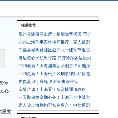
频道推荐
·瓜州县渊泉派出所：整治噪音扰民 守护
·2026上海刑事案件律师推荐：家人被刑
·闻喜县光明路社区召开八一建军节退役
·暑运暖心护航出行路 齐齐哈尔客运段列
·2026最新！上海浦东新区刑事律师选择
·2026更新！上海松江区刑事律师如何选
·炎炎夏日守底线 禁种铲毒保平安
效铸
·亲情传递！上海看守所亲情通道攻略，
民心·
·37天取保黄金期必备！上海刑期测算实
·家人被上海刑拘不知判多久？申律通刑
的重要