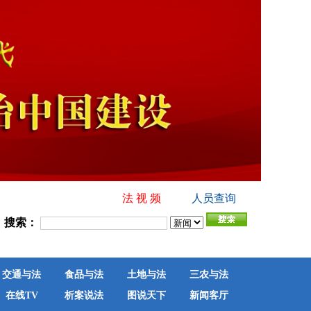
法 视 频
人员查询
搜索：
交通与法
食品与法
土地与法
三农与法
在线TV
析案说法
图说天下
新闻客厅