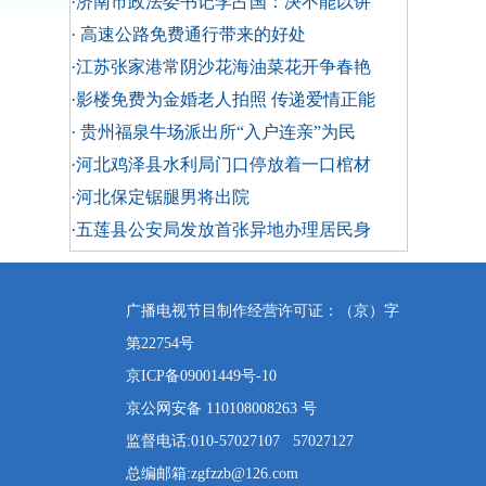
·济南市政法委书记李占国：决不能以讲
· 高速公路免费通行带来的好处
·江苏张家港常阴沙花海油菜花开争春艳
·影楼免费为金婚老人拍照 传递爱情正能
· 贵州福泉牛场派出所“入户连亲”为民
·河北鸡泽县水利局门口停放着一口棺材
·河北保定锯腿男将出院
·五莲县公安局发放首张异地办理居民身
广播电视节目制作经营许可证：（京）字
第22754号
京ICP备09001449号-10
京公网安备 110108008263 号
监督电话:010-57027107 57027127
总编邮箱:zgfzzb@126.com