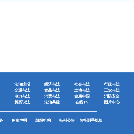
法治综报
经济与法
社会与法
行政与法
交通与法
食品与法
土地与法
三农与法
电力与法
消费与法
健康中国
消防安全
析案说法
法治共建
在线TV
图片中心
务
免责声明
组织机构
特别公告
切换到手机版