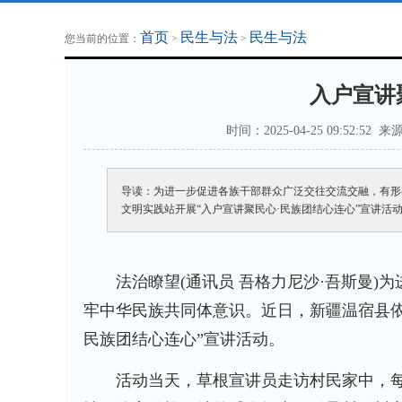
地方法治联播
律师律所
首页
民生与法
民生与法
您当前的位置：
>
>
入户宣讲
时间：2025-04-25 09:52:52 来
导读：为进一步促进各族干部群众广泛交往交流交融，有形
文明实践站开展“入户宣讲聚民心·民族团结心连心”宣讲活
法治瞭望(通讯员 吾格力尼沙·吾斯曼)为
牢中华民族共同体意识。近日，新疆温宿县依
民族团结心连心”宣讲活动。
活动当天，草根宣讲员走访村民家中，每