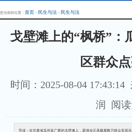
地方法治联播
律师律所
首页
民生与法
民生与法
您当前的位置：
>
>
戈壁滩上的“枫桥”：
区群众点
时间：2025-08-04 17:43:1
润 阅读
导读：在甘肃省瓜州县广袤的戈壁滩上，梁湖乡正承载着数万群众安居乐